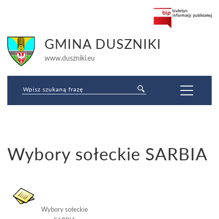
GMINA DUSZNIKI
www.duszniki.eu
Jesteś tutaj:
Wybory sołeckie SARBIA
Strona główna
»
Jednostki organizacyjne samorządu terytorialnego
»
Jednostki pomocnicze (sołectwa, dzielnice, osiedla)
»
Wybory sołeckie
SARBIA
Wybory sołeckie