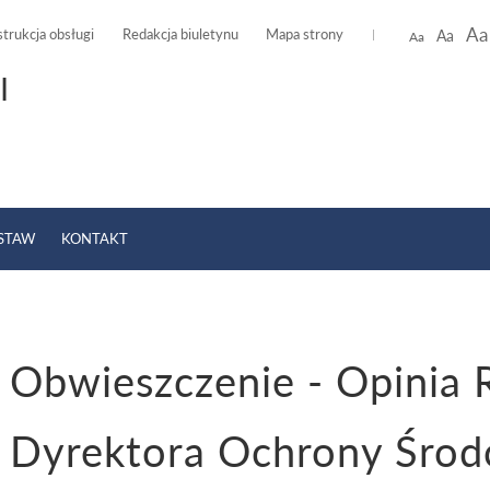
Aa
strukcja obsługi
Redakcja biuletynu
Mapa strony
Aa
Aa
I
USTAW
KONTAKT
Obwieszczenie - Opinia 
odowiskowe
»
2020
»
Budowa punktu skupu złomu i zbierania odpadów - skup s
427/9 obręb Sękowo, gmina Duszniki
»
Obwieszczenie - Opinia Reg
Dyrektora Ochrony Środ