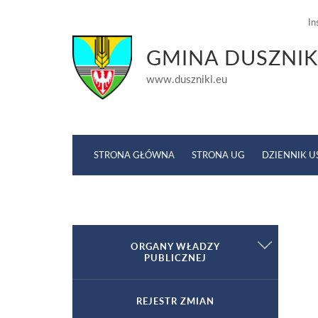
In
GMINA DUSZNIK
www.duszniki.eu
STRONA GŁÓWNA
STRONA UG
DZIENNIK 
Strona główna
ORGANY WŁADZY
»
Środowisko
»
Uwarunkowania śr
PUBLICZNEJ
Wójt
REJESTR ZMIAN