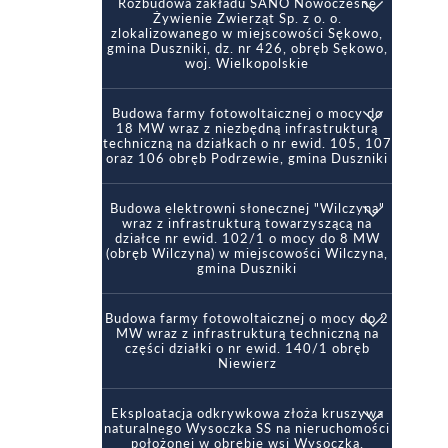
Obwieszczenie - wszczęcie postępowania
Rozbudowa zakładu SANO Nowoczesne
Obwieszczenie - opinia Państwowego
Obwieszczenie - Opinia Regionalnego
Postanowienie o zawieszeniu
powiatowego Inspektora Sanitarnego oraz
Żywienie Zwierząt Sp. z o. o.
Dyrektora Ochrony Środowiska w Poznaniu
Obwieszczenie - art. 10 Kodeksu
postępownania
Dyrektora Zarządu Zlewni Wód Polskich w
zlokalizowanego w miejscowości Sękowo,
Obwieszczenie - decyzja
Postępowania Administracyjnego
gmina Duszniki, dz. nr 426, obręb Sękowo,
Poznaniu
Obwieszczenie - decyzja
woj. Wielkopolskie
Obwieszczenie - wyłożenie dokumentacji
Obwieszczenie - decyzja
Obwieszczenie - Opinia Regionalnego
Dyrektora Ochrony Środowiska w Poznaniu
Obwieszczenie - wszczęcie postępowania
Budowa farmy fotowoltaicznej o mocy do
Obwieszczenie - decyzja
18 MW wraz z niezbędną infrastrukturą
techniczną na działkach o nr ewid. 105, 107
oraz 106 obręb Podrzewie, gmina Duszniki
Obwieszczenie - opinia Dyrektora Zarządu
Obwieszczenie - wyłożenie dokumentacji
Zlewni Wód Polskich w Poznaniu
Budowa elektrowni słonecznej "Wilczyna"
Obwieszczenie - wszczęcie postępowania
Obwieszczenie - decyzja
wraz z infrastrukturą towarzyszącą na
Obwieszczenie - opinia Państwowego
działce nr ewid. 102/1 o mocy do 8 MW
Powiatowego Inspektora Sanitarnego w
(obręb Wilczyna) w miejscowości Wilczyna,
Obwieszczenie - opinia Państwowego
Szamotułach
gmina Duszniki
Powiatowego Inspektora Sanitarnego w
Szamotułach
Obwieszczenie - Opinia Regionalnego
Budowa farmy fotowoltaicznej o mocy do 2
Obwieszczenie - wszczęcie postępowania
Dyrektora Ochrony Środowiska w Poznaniu
MW wraz z infrastrukturą techniczną na
Obwieszczenie - opinia Dyrektora Zarządu
części działki o nr ewid. 140/1 obręb
Zlewni Wód Polskich w Poznaniu
Niewierz
Obwieszczenie - opinia Dyrektora Zarządu
Obwieszczenie - decyzja
Zlewni Wód Polskich w Poznaniu
Obwieszczenie - zawiadomienie o
Eksploatacja odkrywkowa złoża kruszywa
Obwieszczenie - wszczęcie postępowania
wycofaniu wniosku
naturalnego Wysoczka SS na nieruchomości
Obwieszczenie - opinia Państwowego
położonej w obrębie wsi Wysoczka,