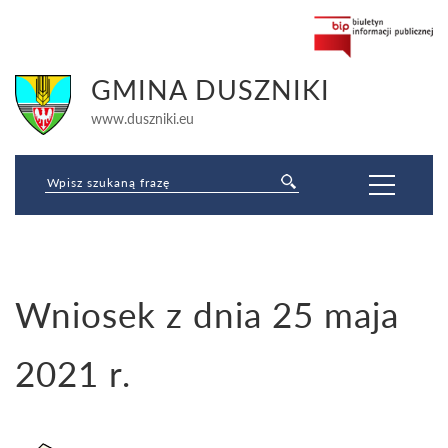
GMINA DUSZNIKI
www.duszniki.eu
Jesteś tutaj:
Wniosek z dnia 25 maja
Strona główna
»
Pożytek publiczny
»
MAŁE GRANTY-tryb bezkonkursowy
»
Wnioski 2021
»
Wniosek z dnia 25 maja 2021 r.
2021 r.