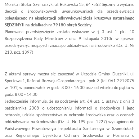
Monika i Stefan Szymaszyk, ul. Bukowska 15, 64 -552 Sędziny o wydanie
decyzji o środowiskowych uwarunkowaniach dla przedsięwzięcia
polegającego na
eksploatacji odkrywkowej złoża kruszywa naturalnego
SĘDZINY II na działkach nr 79 i 80 obręb Sędziny.
Planowane przedsięwzięcie zostało wskazane w § 3 ust 1 pkt. 40
Rozporządzenia Rady Ministrów z dnia 9 listopada 2010r. w sprawie
przedsięwzięć mogących znacząco oddziaływać na środowisko (Dz. U. Nr
213, poz. 1397)
Z aktami sprawy można się zapoznać w Urzędzie Gminy Duszniki, ul.
Sportowa 1, Referat Rozwoju Gospodarczego - pok. 3 (tel. 061 2919075
w. 101) w poniedziałek w godz. 8.00 - 16.30 oraz od wtorku do piątku w
godz. 8:00 - 14:30
Jednocześnie informuję, że na podstawie art. 64 ust. 1 ustawy z dnia 3
października 2008 o udostępnianiu informacji o środowisku i jego
ochronie, udziale społeczeństwa w ochronie środowiska oraz o ocenach
oddziaływania na środowisko (Dz. U. Nr 199 poz. 1227) wystąpiono do
Państwowego Powiatowego Inspektoratu Sanitarnego w Szamotułach
oraz Regionalnego Dyrektora Ochrony Środowiska w Poznaniu o