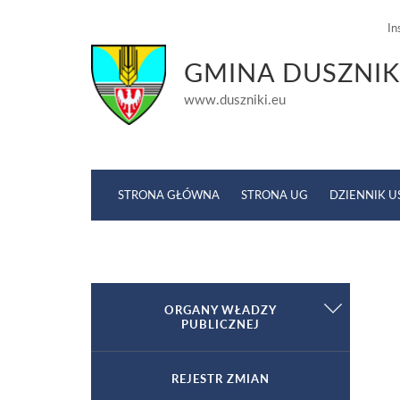
In
GMINA DUSZNIK
www.duszniki.eu
STRONA GŁÓWNA
STRONA UG
DZIENNIK 
Jesteś tutaj:
Strona główna
»
Jednostki organizacyj
ORGANY WŁADZY
PUBLICZNEJ
Wójt
REJESTR ZMIAN