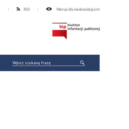
RSS
Wersja dla niedowidzących
Oferty pracy
»
Oferty pracy archiwalne