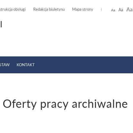
Aa
strukcja obsługi
Redakcja biuletynu
Mapa strony
Aa
Aa
I
USTAW
KONTAKT
ne samorządu terytorialnego
»
Ośrodek Pomocy Społecznej
»
Inne informacje
»
Oferty pracy archiwalne