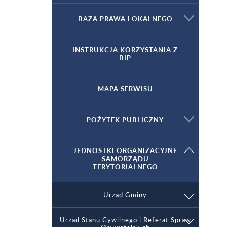
Dane adresowe
Rada Gminy
BAZA PRAWA LOKALNEGO
Nazwa, dane adresowe
Podstawy prawne działania, kompetencje
Uchwały Rady Gminy
INSTRUKCJA KORZYSTANIA Z
BIP
INFORMACJA O TRANSMISJI SESJI ORAZ
Tryb działania
IMIENNYM WYKAZIE GŁOSOWAŃ
Protokoły z sesji Rady Gminy Duszniki
Uchwały Kadencji 2002-2006
Kontakty z mieszkańcami
MAPA SERWISU
Podstawy prawne działania, kompetencje
Komisje stałe Rady - protokoły posiedzień
Uchwały Kadencji 2006-2010
Kadencja 02-06
Mienie komunalne
Władze, funkcje
POŻYTEK PUBLICZNY
Protokoły z posiedzeń Komisji Rady Gminy
Uchwały Kadencji 2010-2014
Kadencja 2006 - 2010
UCHWAŁY 2008
Wydane Obwieszczenia
Przewodniczący Rady
Tryb działania
Protokoły z posiedzeń Komisji Rady 02-06
PODSTAWY PRAWNE
Uchwały Kadencji 2014-2018
Kadencja 2010- 2014
Protokoły 2008
Uchwały 2007
Uchwały 2010
JEDNOSTKI ORGANIZACYJNE
SAMORZĄDU
Oświadczenie majątkowe
TERYTORIALNEGO
Przewodniczący Rady
Kalendarium
Rada Gminy
Protokoły z posiedzeń Komisji Rady 2006-
KOŚiPP
WYKAZ ORGANIZACJI
Uchwały kadencji 2018-2023
Kadencja 2014-2018
PROTOKOŁY 2007
Protokoły 2010
Uchwały 2009
Uchwały 2011
ROK 2014
2010
POZARZĄDOWYCH POŻYTKU
RAPORT O STANIE GMINY DUSZNIKI ZA
Oswiadczenie majątkowe Wójta Gminy za
PUBLICZNEGO GMINY DUSZNIKI
Plan pracy Rady Gminy Duszniki w 2020 r.
Strategia rozwoju
Komisje Rady
Komisje Rady
Urząd Gminy
2019 ROK
2017 r.
KRiB
ROK 2018
Kadencja 2018-2023
UCHWAŁY 2010
Protokoły 2009
Protokoły 2011
Protokoły 2014
Uchwały 2012
ROK 2015
Protokoły z posiedzeń Komisji Rady 2010-
Protokoły Komisji Ochrony Środowiska i
Porządku Publicznego
2014
Konsultacje projektu współpracy
Kontrola działalności
Biuro Rady
Urząd Stanu Cywilnego i Referat Spraw
Nazwa, dane adresowe
RAPORT O STANIE GMINY DUSZNIKI ZA
Oświadczenie majątkowe Wójta Gminy na
KOKKFiZ
Uchwały Rady Gminy Duszniki z dnia 19
ROK 2019
Protokoły 2018
Protokoły 2010
Protokoły 2012
Protokoły 2015
Uchwały 2006
Uchwały 2013
ROK 2016