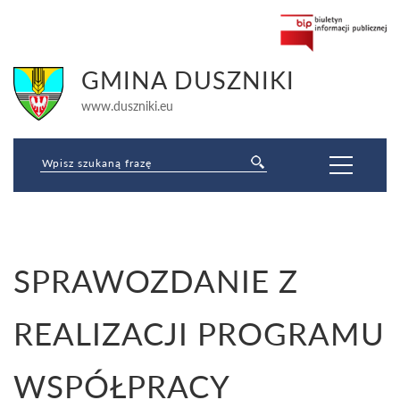
GMINA DUSZNIKI
www.duszniki.eu
Jesteś tutaj:
SPRAWOZDANIE Z
Strona główna
»
Pożytek publiczny
»
SPRAWOZDANIE Z REALIZACJI
PROGRAMU WSPÓŁPRACY
REALIZACJI PROGRAMU
WSPÓŁPRACY