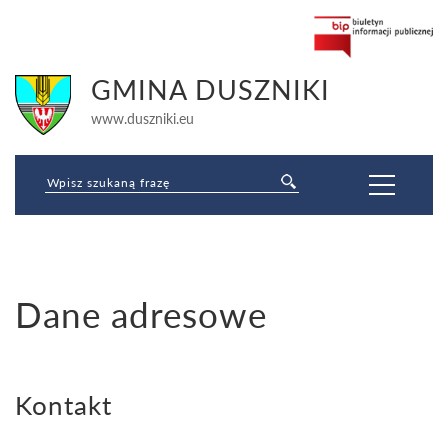
GMINA DUSZNIKI
www.duszniki.eu
Jesteś tutaj:
Dane adresowe
Strona główna
»
Jednostki organizacyjne samorządu terytorialnego
»
Biblioteka Publiczna i Centrum Animacji Kultury
»
Dane adresowe
Kontakt