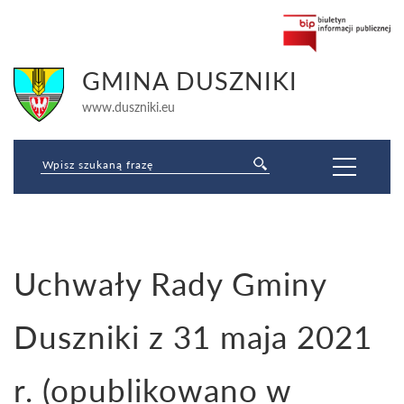
GMINA DUSZNIKI
www.duszniki.eu
Jesteś tutaj:
Uchwały Rady Gminy
Strona główna
»
Baza prawa lokalnego
»
Uchwały Rady Gminy
»
Uchwały
kadencji 2018-2023
»
ROK 2021
»
Uchwały Rady Gminy Duszniki z 31
maja 2021 r. (opublikowano w dniach 22 czerwca 2021 r.)
Duszniki z 31 maja 2021
r. (opublikowano w