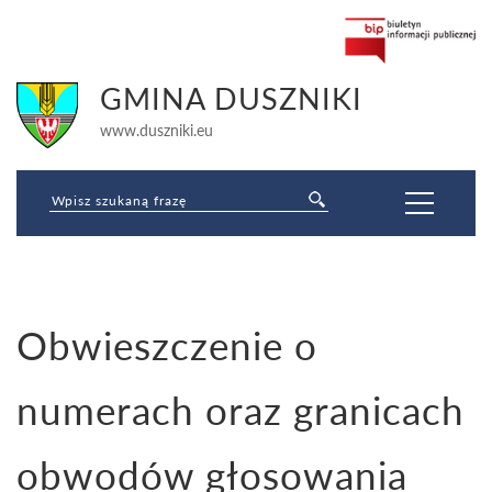
GMINA DUSZNIKI
www.duszniki.eu
Jesteś tutaj:
Obwieszczenie o
Strona główna
»
Wybory
»
REFERENDUM LOKALNE
»
Obwieszczenie o
numerach oraz granicach obwodów głosowania
numerach oraz granicach
obwodów głosowania