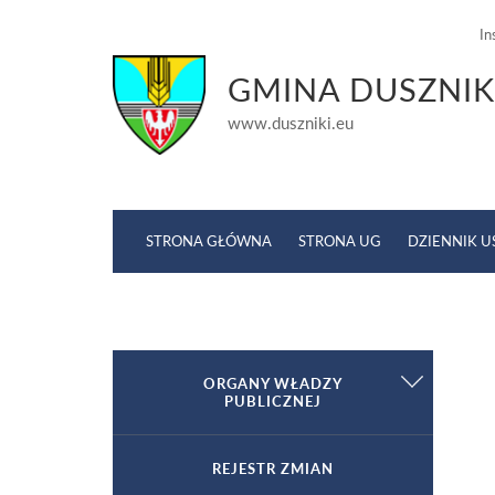
In
GMINA DUSZNIK
www.duszniki.eu
STRONA GŁÓWNA
STRONA UG
DZIENNIK 
Strona główna
ORGANY WŁADZY
»
Planowanie przestrzenne
»
2022
PUBLICZNEJ
Wójt
REJESTR ZMIAN