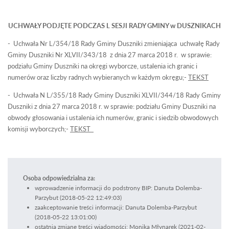
UCHWAŁY PODJĘTE PODCZAS L SESJI RADY GMINY w DUSZNIKACH
- Uchwała Nr L/354/18 Rady Gminy Duszniki zmieniająca uchwałę Rady
Gminy Duszniki Nr XLVII/343/18 z dnia 27 marca 2018 r. w sprawie:
podziału Gminy Duszniki na okręgi wyborcze, ustalenia ich granic i
numerów oraz liczby radnych wybieranych w każdym okręgu;-
TEKST
- Uchwała N L/355/18 Rady Gminy Duszniki XLVII/344/18 Rady Gminy
Duszniki z dnia 27 marca 2018 r. w sprawie: podziału Gminy Duszniki na
obwody głosowania i ustalenia ich numerów, granic i siedzib obwodowych
komisji wyborczych;-
TEKST
Osoba odpowiedzialna za:
wprowadzenie informacji do podstrony BIP: Danuta Dolemba-
Parzybut (2018-05-22 12:49:03)
zaakceptowanie treści informacji: Danuta Dolemba-Parzybut
(2018-05-22 13:01:00)
ostatnią zmianę treści wiadomości: Monika Młynarek (2021-02-