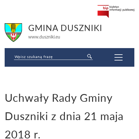
GMINA DUSZNIKI
www.duszniki.eu
Jesteś tutaj:
Uchwały Rady Gminy
Strona główna
»
Baza prawa lokalnego
»
Uchwały Rady Gminy
»
Uchwały
Kadencji 2014-2018
»
ROK 2018
»
Uchwały Rady Gminy Duszniki z dnia
21 maja 2018 r.
Duszniki z dnia 21 maja
2018 r.