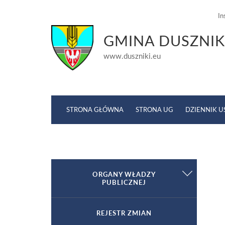
In
GMINA DUSZNIK
www.duszniki.eu
STRONA GŁÓWNA
STRONA UG
DZIENNIK 
ORGANY WŁADZY
Strona główna
»
Baza prawa lokalnego
PUBLICZNEJ
Wójt
REJESTR ZMIAN