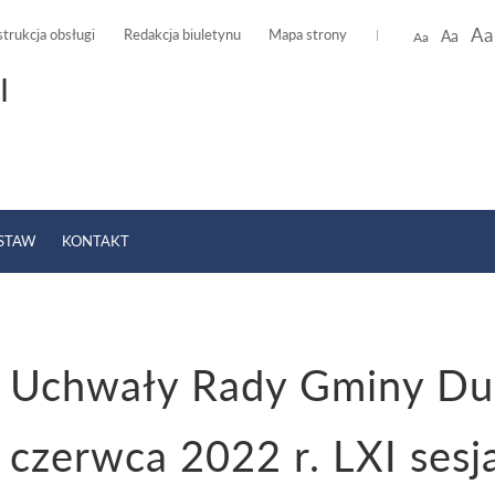
Aa
strukcja obsługi
Redakcja biuletynu
Mapa strony
Aa
Aa
I
USTAW
KONTAKT
Uchwały Rady Gminy Dus
»
Uchwały Rady Gminy
»
Uchwały kadencji 2018-2023
»
ROK 2022
»
Uchwały 
czerwca 2022 r. LXI ses