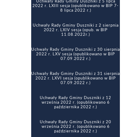
Uchwały Rady Gminy Duszniki z 5 lipca
r.)
Uchwały Rady Gminy z dnia 28 grudnia
Uchwały Rady Gminy Duszniki z dnia 12
2022 r. LXIII sesja (opublikowano w BIP 7-
2016 r.
Sesja z 22 października 2020 r.
października 2018
8 lipca 2022 r.)
Uchwały Rady Gminy Duszniki z dnia 23
Sesja z 24 września 2019 r.
Uchwały Rady Gminy Duszniki z 7 września
grudnia 2019 r.
2021 r. XLVI sesja (opublikowano 13
Uchwały Rady Gminy Duszniki z 26
Uchwały Rady Gminy Duszniki z 2 sierpnia
września 2021 r.)
listopada 2020 r. (opublikowano w dniu 9
Sesja z 10 października 2019 r.
2022 r. LXIV sesja (opub. w BIP
grudnia 2020 r.)
11.08.2022r.)
Uchwały Rady Gminy Duszniki z 28
Sesja z 22 października 2019 r.
września 2021 r. XLVII sesja (opublikowano
Sesja z 26 listopada 2020 r.
Uchwały Rady Gminy Duszniki z 30 sierpnia
w dniach 13 października 2021 r.)
2022 r. LXV sesja (opublikowano w BIP
Sesja z dnia 12 listopada 2019 r.
07.09.2022 r.)
Sesja z 29 grudnia 2020 r.
Uchwały Rady Gminy Duszniki z 29
października 2021 r. XLVIII sesja
Uchwały Rady Gminy Duszniki z 31 sierpnia
(opublikowano w BIP 5 stycznia 2022 r.)
Sesja z dnia 25 listopada 2019 r.
2022 r. LXVI sesja (opublikowano w BIP
Sesja XXXIV z 29 grudnia 2020 r.
07.09.2022 r.)
Uchwały Rady Gminy Duszniki z 9 listopada
Sesja z dnia 23 grudnia 2019 r.
2021 r. XLIX sesja (opublikowano w dniach
Uchwały Rady Gminy Duszniki z 12
17-23 listopada 2021 r.)
września 2022 r. (opublikowano 6
października 2022 r.)
Uchwały rady Gminy Duszniki z 30
listopada 2021 r. L sesja (opublikowanao 5
Uchwały Rady Gminy Duszniki z 20
stycznia 2021 r.)
września 2022 r. (opublikowano 6
października 2022 r.)
Uchwały Rady Gminy Duszniki z 21 grudnia