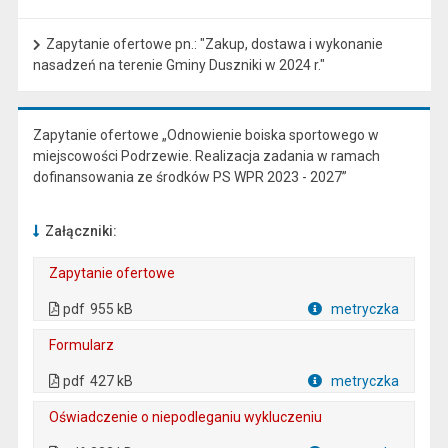
Zapytanie ofertowe pn.: "Zakup, dostawa i wykonanie
nasadzeń na terenie Gminy Duszniki w 2024 r."
Zapytanie ofertowe „Odnowienie boiska sportowego w
miejscowości Podrzewie. Realizacja zadania w ramach
dofinansowania ze środków PS WPR 2023 - 2027”
Załączniki:
Zapytanie ofertowe
. Plik w formacie: pdf
. Rozmiar pliku: 955 kB
. Otwiera się w nowej karcie.
pdf
955 kB
metryczka
Plik w formacie
Formularz
. Plik w formacie: pdf
. Rozmiar pliku: 427 kB
. Otwiera się w nowej karcie.
pdf
427 kB
metryczka
Plik w formacie
Oświadczenie o niepodleganiu wykluczeniu
. Plik w formacie: pdf
. Rozmiar pliku: 382 kB
. Otwiera się w nowej karcie.