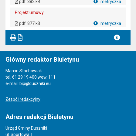
pdf
382 kB
metryczka
Plik w formacie
Projekt umowy
. Plik w formacie: pdf
. Rozmiar pliku: 877 kB
. Otwiera się w nowej karcie.
pdf
877 kB
metryczka
Plik w formacie
Główny redaktor Biuletynu
Marcin Stachowiak
tel. 61 29 19 400 wew. 111
e-mail: bip@duszniki.eu
Zespół redakcyjny
Adres redakcji Biuletynu
Urząd Gminy Duszniki
ul. Sportowa 1