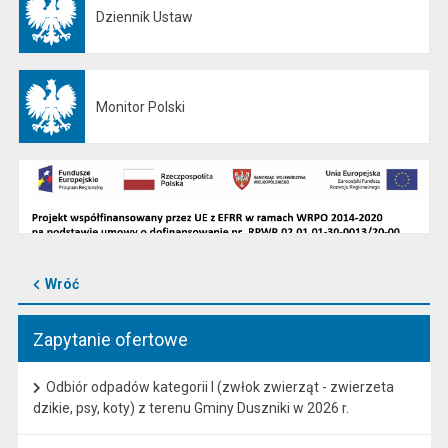
Dziennik Ustaw
Otwiera się w nowej karcie
Monitor Polski
Otwiera się w nowej karcie
Wróć
Zapytanie ofertowe
Odbiór odpadów kategorii I (zwłok zwierząt - zwierzeta
dzikie, psy, koty) z terenu Gminy Duszniki w 2026 r.