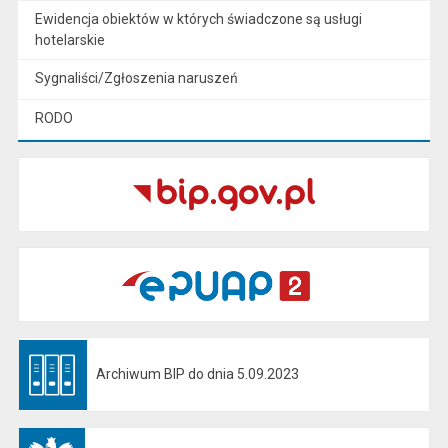
Ewidencja obiektów w których świadczone są usługi
hotelarskie
Sygnaliści/Zgłoszenia naruszeń
RODO
Archiwum BIP do dnia 5.09.2023
Otwiera się w nowej karcie