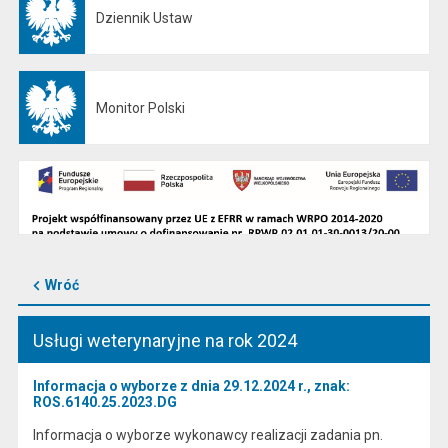
Dziennik Ustaw
Otwiera się w nowej karcie
Monitor Polski
Otwiera się w nowej karcie
Wróć
Usługi weterynaryjne na rok 2024
Informacja o wyborze z dnia 29.12.2024 r., znak:
ROS.6140.25.2023.DG
Informacja o wyborze wykonawcy realizacji zadania pn.