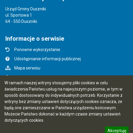
Urząd Gminy Duszniki
ul. Sportowa 1
64 - 550 Duszniki
Informacje o serwisie
Ponowne wykorzystanie
Udostępnianie informacji publicznej
Mapa serwisu
Instrukcja obsługi
W ramach naszej witryny stosujemy pliki cookies w celu
Statystyki oglądalności
świadczenia Państwu usług na najwyższym poziomie, w tym w
sposób dostosowany do indywidualnych potrzeb. Korzystanie z
Ostatnio dodane
witryny bez zmiany ustawień dotyczących cookies oznacza, że
Rejestr zmian
będą one zamieszczane w Państwa urządzeniu końcowym.
Możecie Państwo dokonać w każdym czasie zmiany ustawień
Ostatnia aktualizacja BIP: 07.08.2026 14:57
dotyczących cookies.
Akceptuję
5.7.0 [24]
CMS i hosting: Logonet Sp. z o.o. w Bydgoszczy