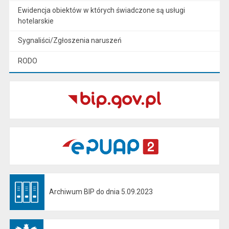
Ewidencja obiektów w których świadczone są usługi
hotelarskie
Sygnaliści/Zgłoszenia naruszeń
RODO
Archiwum BIP do dnia 5.09.2023
Otwiera się w nowej karcie