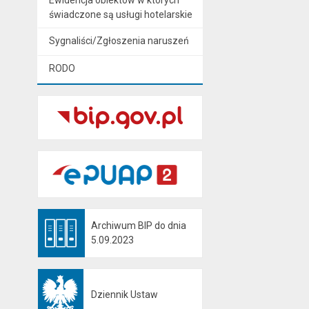
świadczone są usługi hotelarskie
Sygnaliści/Zgłoszenia naruszeń
RODO
Archiwum BIP do dnia
Otwiera się w nowej karcie
5.09.2023
Dziennik Ustaw
Otwiera się w nowej karcie