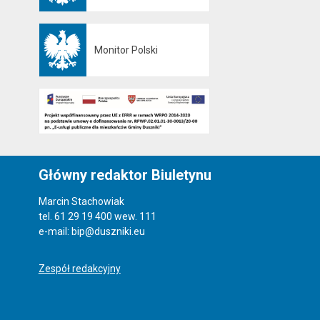
Monitor Polski
Otwiera się w nowej karcie
Główny redaktor Biuletynu
Marcin Stachowiak
tel. 61 29 19 400 wew. 111
e-mail: bip@duszniki.eu
Zespół redakcyjny