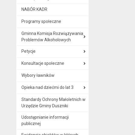
NABÓR KADR
Programy społeczne
Gminna Komisja Rozwiązywania
Problemów Alkoholowych
Petycje
Konsultacje społeczne
Wybory ławników
Opieka nad dziećmi do lat 3
Standardy Ochrony Małoletnich w
Urzędzie Gminy Duszniki
Udostępnianie informacji
publicznej
Ewidencja obiektów w których