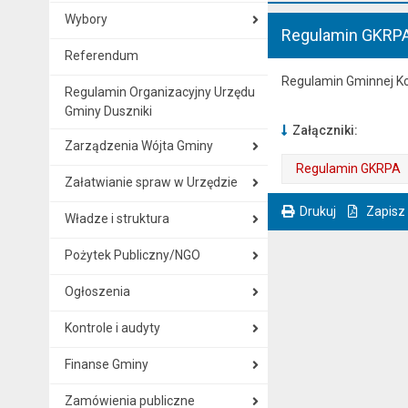
Wybory
Regulamin GKRP
Referendum
Regulamin Gminnej K
Regulamin Organizacyjny Urzędu
Gminy Duszniki
Załączniki:
Zarządzenia Wójta Gminy
Regulamin GKRPA
Załatwianie spraw w Urzędzie
. Plik w formacie: pdf
. Rozmiar pliku: 1.17 MB
. Otwiera się w nowej karcie.
Drukuj
Zapisz
Władze i struktura
. Ta sama treść dostępna jest na bieżącej stronie
Pożytek Publiczny/NGO
Ogłoszenia
Kontrole i audyty
Finanse Gminy
Zamówienia publiczne