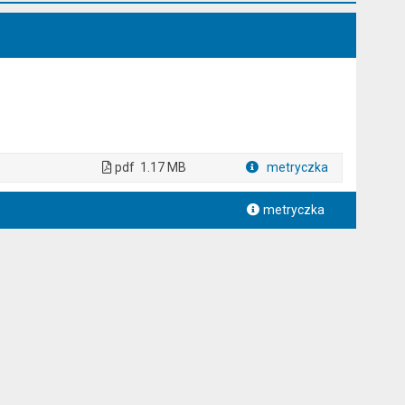
pdf
1.17 MB
metryczka
Plik w formacie
metryczka