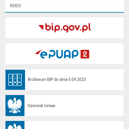
RODO
Archiwum BIP do dnia 5.09.2023
Otwiera się w nowej karcie
Dziennik Ustaw
Otwiera się w nowej karcie