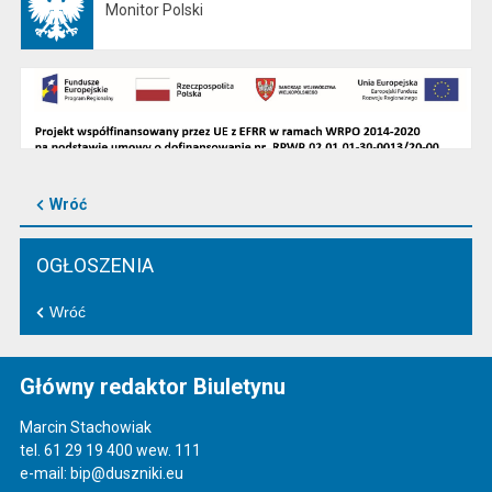
Monitor Polski
Otwiera się w nowej karcie
Wróć
OGŁOSZENIA
Wróć
Główny redaktor Biuletynu
Marcin Stachowiak
tel. 61 29 19 400 wew. 111
e-mail: bip@duszniki.eu