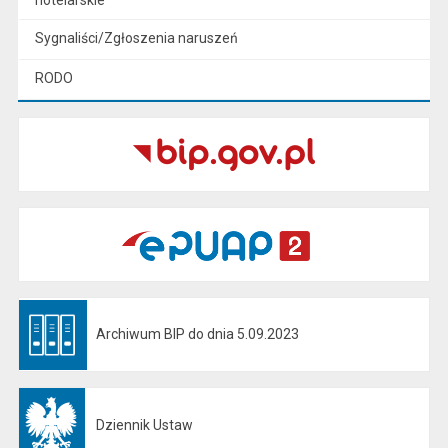
hotelarskie
Sygnaliści/Zgłoszenia naruszeń
RODO
Archiwum BIP do dnia 5.09.2023
Otwiera się w nowej karcie
Dziennik Ustaw
Otwiera się w nowej karcie