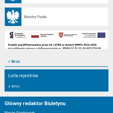
Monitor Polski
Otwiera się w nowej karcie
Wróć
Lista rejestrów
Wróć
Główny redaktor Biuletynu
Marcin Stachowiak