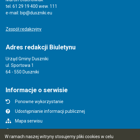
tel. 61 29 19 400 wew. 111
e-mail: bip@duszniki.eu
Zespół redakcyjny
Adres redakcji Biuletynu
Urząd Gminy Duszniki
ul. Sportowa 1
64 - 550 Duszniki
Informacje o serwisie
Ponowne wykorzystanie
Udostępnianie informacji publicznej
Mapa serwisu
Instrukcja obsługi
W ramach naszej witryny stosujemy pliki cookies w celu