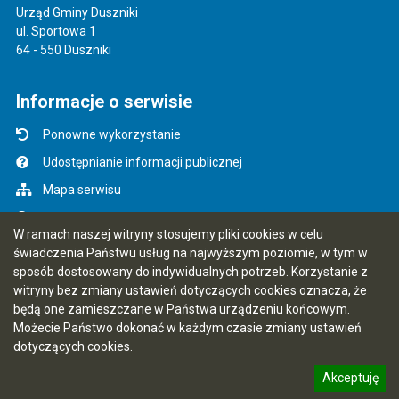
Urząd Gminy Duszniki
ul. Sportowa 1
64 - 550 Duszniki
Informacje o serwisie
Ponowne wykorzystanie
Udostępnianie informacji publicznej
Mapa serwisu
Instrukcja obsługi
W ramach naszej witryny stosujemy pliki cookies w celu
Statystyki oglądalności
świadczenia Państwu usług na najwyższym poziomie, w tym w
sposób dostosowany do indywidualnych potrzeb. Korzystanie z
Ostatnio dodane
witryny bez zmiany ustawień dotyczących cookies oznacza, że
Rejestr zmian
będą one zamieszczane w Państwa urządzeniu końcowym.
Możecie Państwo dokonać w każdym czasie zmiany ustawień
Ostatnia aktualizacja BIP: 06.08.2026 13:40
dotyczących cookies.
Akceptuję
5.7.0 [24]
CMS i hosting: Logonet Sp. z o.o. w Bydgoszczy
informację o polityce prywatności