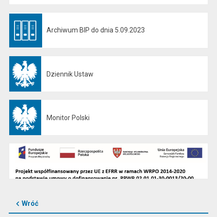
Archiwum BIP do dnia 5.09.2023
Otwiera się w nowej karcie
Dziennik Ustaw
Otwiera się w nowej karcie
Monitor Polski
Otwiera się w nowej karcie
Wróć