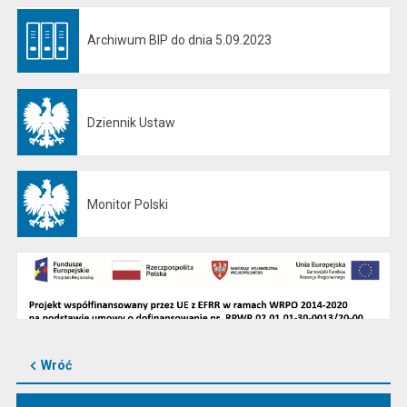
Archiwum BIP do dnia 5.09.2023
Otwiera się w nowej karcie
Dziennik Ustaw
Otwiera się w nowej karcie
Monitor Polski
Otwiera się w nowej karcie
Wróć