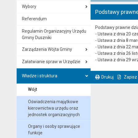
Wybory
Podstawy prawne 
Referendum
Podstawy prawne dział
Regulamin Organizacyjny Urzędu
- Ustawa z dnia 20 cz
Gminy Duszniki
- Ustawa z dnia 8 mar
- Ustawa z dnia 22 m
Zarządzenia Wójta Gminy
- Ustawa z dnia 26 lis
- Ustawa z dnia 29 wr
Załatwianie spraw w Urzędzie
Władze i struktura
Drukuj
Zapisz
. Ta sama treść dostępna jest na bieżącej stronie
Wójt
Oświadczenia majątkowe
kierownictwa urzędu oraz
jednostek organizacyjnych
Organy i osoby sprawujące
funkcje