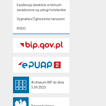
Ewidencja obiektów w których
świadczone są usługi hotelarskie
Sygnaliści/Zgłoszenia naruszeń
RODO
Archiwum BIP do dnia
Otwiera się w nowej karcie
5.09.2023
Dziennik Ustaw