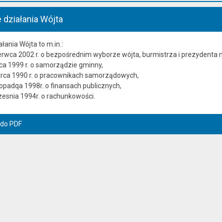
działania Wójta
ania Wójta to m.in.:
erwca 2002 r. o bezpośrednim wyborze wójta, burmistrza i prezydenta 
ca 1999 r. o samorządzie gminny,
arca 1990 r. o pracownikach samorządowych,
topadqa 1998r. o finansach publicznych,
zesnia 1994r. o rachunkowości.
 do PDF