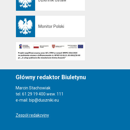
Otwiera się w nowej karcie
Monitor Polski
Otwiera się w nowej karcie
Główny redaktor Biuletynu
Marcin Stachowiak
tel. 61 29 19 400 wew. 111
e-mail: bip@duszniki.eu
Zespół redakcyjny