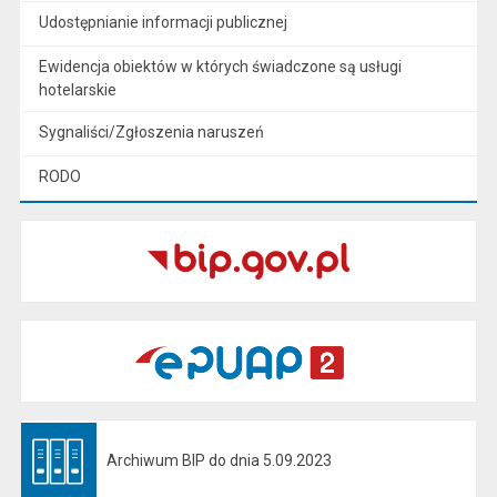
Udostępnianie informacji publicznej
Ewidencja obiektów w których świadczone są usługi
hotelarskie
Sygnaliści/Zgłoszenia naruszeń
RODO
Archiwum BIP do dnia 5.09.2023
Otwiera się w nowej karcie