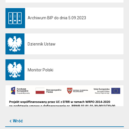
Archiwum BIP do dnia 5.09.2023
Otwiera się w nowej karcie
Dziennik Ustaw
Otwiera się w nowej karcie
Monitor Polski
Otwiera się w nowej karcie
Wróć