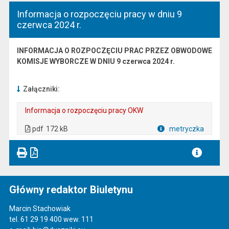
Informacja o rozpoczęciu pracy w dniu 9
czerwca 2024 r.
INFORMACJA O ROZPOCZĘCIU PRAC PRZEZ OBWODOWE
KOMISJE WYBORCZE W DNIU 9 czerwca 2024 r.
Załączniki:
Informacja o rozpoczęciu pracy OKW
. Plik w formacie: pdf
. Rozmiar pliku: 172 kB
. Otwiera się w nowej karcie.
pdf
172 kB
metryczka
Plik w formacie
Główny redaktor Biuletynu
Marcin Stachowiak
tel. 61 29 19 400 wew. 111