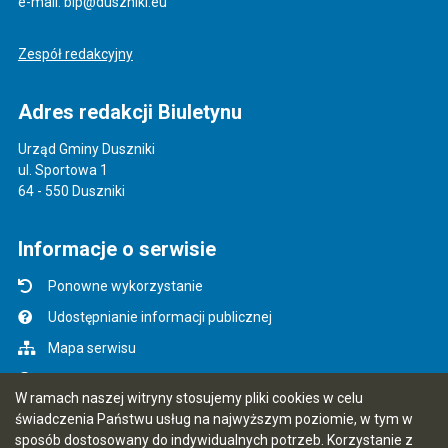
e-mail: bip@duszniki.eu
Zespół redakcyjny
Adres redakcji Biuletynu
Urząd Gminy Duszniki
ul. Sportowa 1
64 - 550 Duszniki
Informacje o serwisie
Ponowne wykorzystanie
Udostępnianie informacji publicznej
Mapa serwisu
Instrukcja obsługi
W ramach naszej witryny stosujemy pliki cookies w celu
Statystyki oglądalności
świadczenia Państwu usług na najwyższym poziomie, w tym w
sposób dostosowany do indywidualnych potrzeb. Korzystanie z
Ostatnio dodane