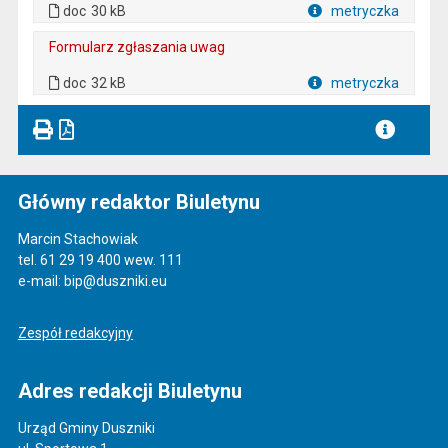
doc
30 kB
metryczka
Plik w formacie
Formularz zgłaszania uwag
. Plik w formacie: doc
. Rozmiar pliku: 32 kB
doc
32 kB
metryczka
Plik w formacie
Główny redaktor Biuletynu
Marcin Stachowiak
tel. 61 29 19 400 wew. 111
e-mail: bip@duszniki.eu
Zespół redakcyjny
Adres redakcji Biuletynu
Urząd Gminy Duszniki