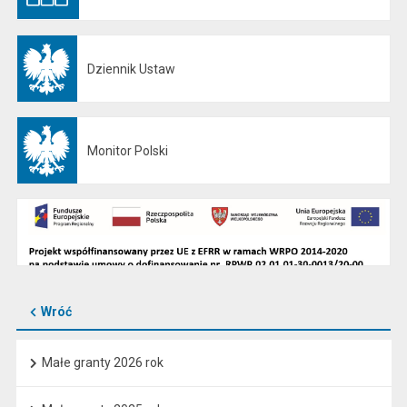
Dziennik Ustaw
Otwiera się w nowej karcie
Monitor Polski
Otwiera się w nowej karcie
Wróć
Małe granty 2026 rok