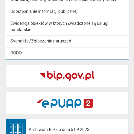
Udostępnianie informacji publicznej
Ewidencja obiektów w których świadczone są usługi
hotelarskie
Sygnaliści/Zgłoszenia naruszeń
RODO
Archiwum BIP do dnia 5.09.2023
Otwiera się w nowej karcie