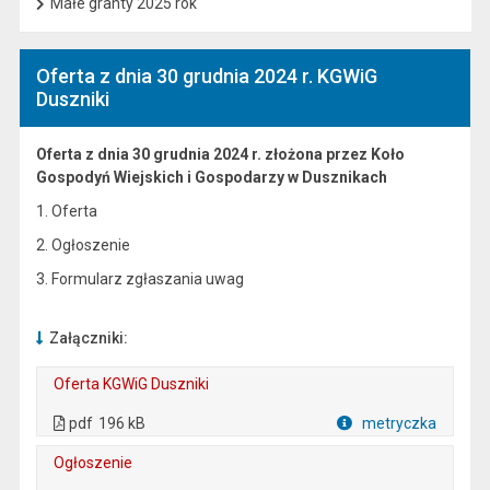
Małe granty 2025 rok
Oferta z dnia 30 grudnia 2024 r. KGWiG
Duszniki
Oferta z dnia 30 grudnia 2024 r. złożona przez Koło
Gospodyń Wiejskich i Gospodarzy w Dusznikach
1. Oferta
2. Ogłoszenie
3. Formularz zgłaszania uwag
Załączniki:
Oferta KGWiG Duszniki
. Plik w formacie: pdf
. Rozmiar pliku: 196 kB
. Otwiera się w nowej karcie.
pdf
196 kB
metryczka
Plik w formacie
Ogłoszenie
. Plik w formacie: doc
. Rozmiar pliku: 30 kB