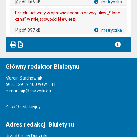
pdf
466 kB
metryczka
Plik w formacie
Projekt uchwały w sprawie nadania nazwy ulicy ,,Słone
czna’’ w miejscowości Niewierz
. Plik w formacie: pdf
. Rozmiar pliku: 357 kB
. Otwiera się w nowej karcie.
pdf
357 kB
metryczka
Plik w formacie
Główny redaktor Biuletynu
Marcin Stachowiak
tel. 61 29 19 400 wew. 111
e-mail: bip@duszniki.eu
Zespół redakcyjny
Adres redakcji Biuletynu
Urząd Gminy Duszniki