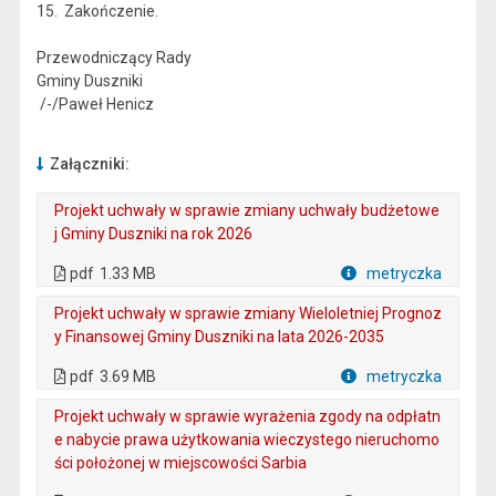
15. Zakończenie.
Przewodniczący Rady
Gminy Duszniki
/-/Paweł Henicz
Załączniki:
Projekt uchwały w sprawie zmiany uchwały budżetowe
j Gminy Duszniki na rok 2026
. Plik w formacie: pdf
. Rozmiar pliku: 1.33 MB
. Otwiera się w nowej karcie.
pdf
1.33 MB
metryczka
Plik w formacie
Projekt uchwały w sprawie zmiany Wieloletniej Prognoz
y Finansowej Gminy Duszniki na lata 2026-2035
. Plik w formacie: pdf
. Rozmiar pliku: 3.69 MB
. Otwiera się w nowej karcie.
pdf
3.69 MB
metryczka
Plik w formacie
Projekt uchwały w sprawie wyrażenia zgody na odpłatn
e nabycie prawa użytkowania wieczystego nieruchomo
ści położonej w miejscowości Sarbia
. Plik w formacie: pdf
. Rozmiar pliku: 466 kB
. Otwiera się w nowej karcie.