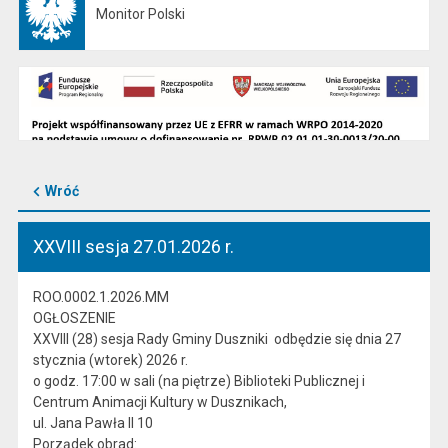
Monitor Polski
Otwiera się w nowej karcie
Wróć
XXVIII sesja 27.01.2026 r.
ROO.0002.1.2026.MM
OGŁOSZENIE
XXVIII (28) sesja Rady Gminy Duszniki odbędzie się dnia 27
stycznia (wtorek) 2026 r.
o godz. 17:00 w sali (na piętrze) Biblioteki Publicznej i
Centrum Animacji Kultury w Dusznikach,
ul. Jana Pawła II 10
Porządek obrad: