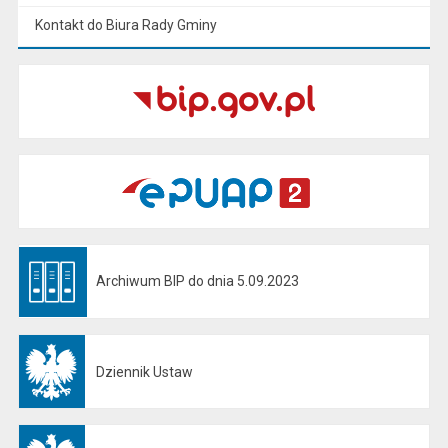
Kontakt do Biura Rady Gminy
Archiwum BIP do dnia 5.09.2023
Otwiera się w nowej karcie
Dziennik Ustaw
Otwiera się w nowej karcie