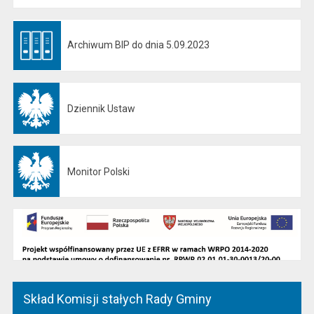
Archiwum BIP do dnia 5.09.2023
Otwiera się w nowej karcie
Dziennik Ustaw
Otwiera się w nowej karcie
Monitor Polski
Otwiera się w nowej karcie
Skład Komisji stałych Rady Gminy