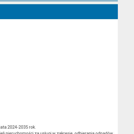
lata 2024-2035 rok.
ieli nieruchomości za usługi w zakresie odbierania odpadów