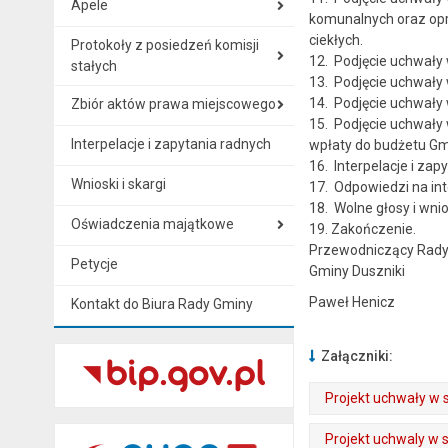
Apele
komunalnych oraz opr
ciekłych.
Protokoły z posiedzeń komisji
12. Podjęcie uchwały 
stałych
13. Podjęcie uchwały 
14. Podjęcie uchwały 
Zbiór aktów prawa miejscowego
15. Podjęcie uchwał
Interpelacje i zapytania radnych
wpłaty do budżetu Gm
16. Interpelacje i zap
Wnioski i skargi
17. Odpowiedzi na int
18. Wolne głosy i wnio
Oświadczenia majątkowe
19. Zakończenie.
Przewodniczący Rad
Petycje
Gminy Duszniki
Paweł Henicz
Kontakt do Biura Rady Gminy
Załączniki:
Projekt uchwały w 
. Plik w formacie: pdf
. Rozmiar pliku: 2.01 MB
. Otwiera się w nowej karcie.
Projekt uchwaly w 