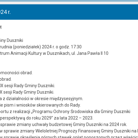
24 r.
M
iny Duszniki
rudnia (poniedziałek) 2024 r. o godz. 17:30
ntrum Animacji Kultury w Dusznikach, ul. Jana Pawła II 10
omocności obrad.
obrad.
 IX sesji Rady Gminy Duszniki.
 X sesji Rady Gminy Duszniki.
 z działalności w okresie międzysesyjnym.
ie pism i wniosków skierowanych do Rady.
ortu z realizacji „Programu Ochrony Środowiska dla Gminy Duszniki
 perspektywą do roku 2029” za lata 2022 – 2023.
w sprawie zmiany uchwały budżetowej Gminy Duszniki na 2024 rok.
w sprawie zmiany Wieloletniej Prognozy Finansowej Gminy Duszniki na 
w sprawie określenia górnych stawek opłat ponoszonych przez właścic