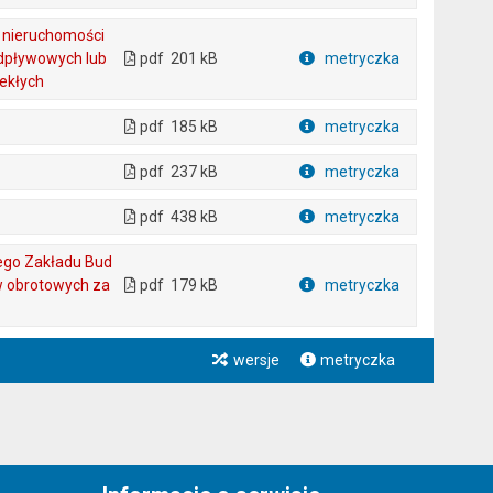
Plik w formacie
i nieruchomości
odpływowych lub
pdf
201 kB
metryczka
Plik w formacie
iekłych
pdf
185 kB
metryczka
Plik w formacie
pdf
237 kB
metryczka
Plik w formacie
pdf
438 kB
metryczka
Plik w formacie
ego Zakładu Bud
w obrotowych za
pdf
179 kB
metryczka
Plik w formacie
wersje
metryczka