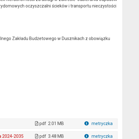
ydomowych oczyszczalni ścieków i transportu nieczystości
alnego Zakładu Budżetowego w Dusznikach z obowiązku
pdf
2.01 MB
metryczka
Plik w formacie
ta 2024-2035
pdf
3.48 MB
metryczka