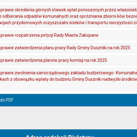
sprawie określenia górnych stawek opłat ponoszonych przez właściciel
ie odbierania odpadów komunalnych oraz opróżniania zbiorni ków bez
acjach przydomowych oczyszczalni ścieków i transportu nieczystości c
sprawie rozpatrzenia petycji Rady Miasta Zakopane
sprawie zatwierdzenia planu pracy Rady Gminy Duszniki na rok 2025
sprawie zatwierdzenia planów pracy komisji na rok 2025
 sprawie zwolnienia samorządowego zakładu budżetowego- Komunaln
kach z obowiązku wpłaty do budżetu Gminy Duszniki nadwyżki środkó
 do PDF