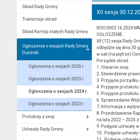
Skład Rady Gminy
XII sesja 30.12.20
Transmisje obrad
ROO.0002.16.2024.M
Skład Komisji stałych Rady Gminy
OGŁOSZENIE
XII (12) sesja Rady Gm
Ogłoszenia o sesjach Rady Gminy
odbędzie się dnia 30 g
Duszniki
w sali (na piętrze) Ce
Porządek obrad:
Ogłoszenia o sesjach 2026 r.
1. Otwarcie sesji.
2. Stwierdzenie praw
Ogłoszenia o sesjach 2025 r.
3. Przyjęcie porządku 
4. Przyjęcie protokołu
Ogłoszenia o sesjach 2024 r.
5. Przyjęcie protokołu
6. Sprawozdanie Wójta
Ogłoszenia o sesjach 2023 r.
7. Informacja o wpływ
8. Przedstawienie Rap
Protokoły z sesji
na lata 2022 – 2025 z
9. Podjęcie uchwały 
Uchwały Rady Gminy
10. Podjęcie uchwały 
11. Podjęcie uchwały 