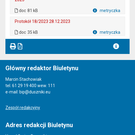
. Plik w formacie: doc
. Rozmiar pliku: 81 kB
doc
81 kB
metryczka
Plik w formacie
Protokół 18/2023 28.12.2023
. Plik w formacie: doc
. Rozmiar pliku: 35 kB
doc
35 kB
metryczka
Plik w formacie
Główny redaktor Biuletynu
Marcin Stachowiak
tel. 61 29 19 400 wew. 111
e-mail: bip@duszniki.eu
Zespół redakcyjny
Adres redakcji Biuletynu