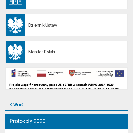
Dziennik Ustaw
Otwiera się w nowej karcie
Monitor Polski
Otwiera się w nowej karcie
Wróć
Protokoły 2023