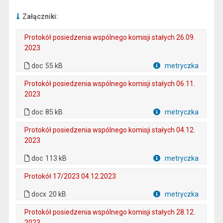
Załączniki:
Protokół posiedzenia wspólnego komisji stałych 26.09.
2023
. Plik w formacie: doc
. Rozmiar pliku: 55 kB
doc
55 kB
metryczka
Plik w formacie
Protokół posiedzenia wspólnego komisji stałych 06.11.
2023
. Plik w formacie: doc
. Rozmiar pliku: 85 kB
doc
85 kB
metryczka
Plik w formacie
Protokół posiedzenia wspólnego komisji stałych 04.12.
2023
. Plik w formacie: doc
. Rozmiar pliku: 113 kB
doc
113 kB
metryczka
Plik w formacie
Protokół 17/2023 04.12.2023
. Rozmiar pliku: 20 kB
. Plik w formacie: docx
docx
20 kB
metryczka
Plik w formacie
Protokół posiedzenia wspólnego komisji stałych 28.12.
2023