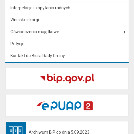
Interpelacje i zapytania radnych
Wnioski i skargi
Oświadczenia majątkowe
Petycje
Kontakt do Biura Rady Gminy
Archiwum BIP do dnia 5.09.2023
Otwiera się w nowej karcie