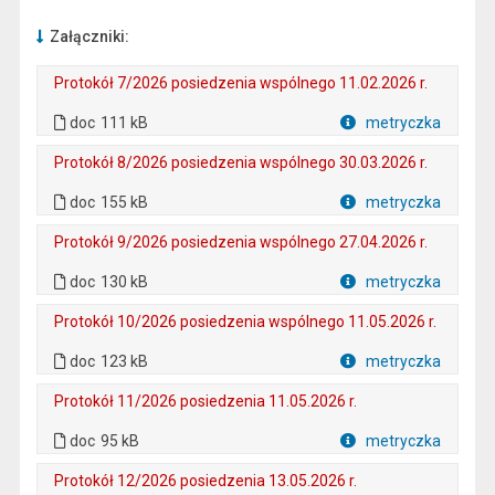
Załączniki:
Protokół 7/2026 posiedzenia wspólnego 11.02.2026 r.
. Plik w formacie: doc
. Rozmiar pliku: 111 kB
doc
111 kB
metryczka
Plik w formacie
Protokół 8/2026 posiedzenia wspólnego 30.03.2026 r.
. Plik w formacie: doc
. Rozmiar pliku: 155 kB
doc
155 kB
metryczka
Plik w formacie
Protokół 9/2026 posiedzenia wspólnego 27.04.2026 r.
. Plik w formacie: doc
. Rozmiar pliku: 130 kB
doc
130 kB
metryczka
Plik w formacie
Protokół 10/2026 posiedzenia wspólnego 11.05.2026 r.
. Plik w formacie: doc
. Rozmiar pliku: 123 kB
doc
123 kB
metryczka
Plik w formacie
Protokół 11/2026 posiedzenia 11.05.2026 r.
. Plik w formacie: doc
. Rozmiar pliku: 95 kB
doc
95 kB
metryczka
Plik w formacie
Protokół 12/2026 posiedzenia 13.05.2026 r.