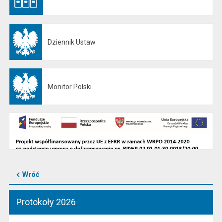
Dziennik Ustaw
Otwiera się w nowej karcie
Monitor Polski
Otwiera się w nowej karcie
Wróć
Protokoły 2026