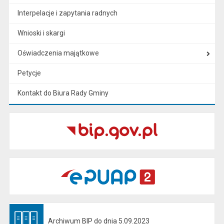
Interpelacje i zapytania radnych
Wnioski i skargi
Oświadczenia majątkowe
Petycje
Kontakt do Biura Rady Gminy
Archiwum BIP do dnia 5.09.2023
Otwiera się w nowej karcie