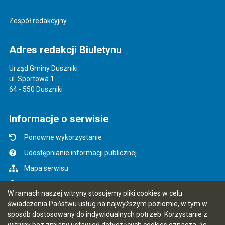
Zespół redakcyjny
Adres redakcji Biuletynu
Urząd Gminy Duszniki
ul. Sportowa 1
64 - 550 Duszniki
Informacje o serwisie
Ponowne wykorzystanie
Udostępnianie informacji publicznej
Mapa serwisu
Instrukcja obsługi
W ramach naszej witryny stosujemy pliki cookies w celu
Statystyki oglądalności
świadczenia Państwu usług na najwyższym poziomie, w tym w
sposób dostosowany do indywidualnych potrzeb. Korzystanie z
Ostatnio dodane
witryny bez zmiany ustawień dotyczących cookies oznacza, że