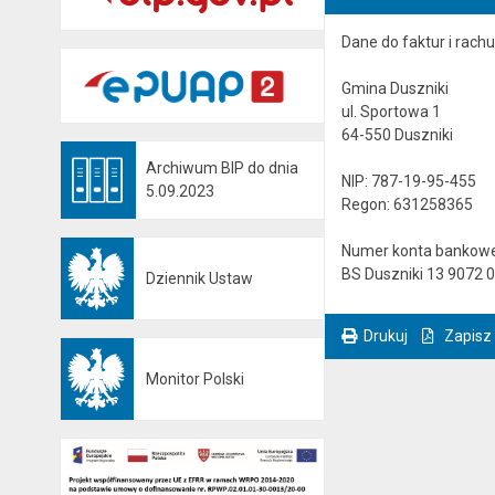
Dane do faktur i rach
Gmina Duszniki
ul. Sportowa 1
64-550 Duszniki
Archiwum BIP do dnia
NIP: 787-19-95-455
Otwiera się w nowej karcie
5.09.2023
Regon: 631258365
Numer konta bankow
BS Duszniki 13 9072 
Dziennik Ustaw
Otwiera się w nowej karcie
Drukuj
Zapisz
. Ta sama treść dostępna jest na bieżącej stronie
Monitor Polski
Otwiera się w nowej karcie