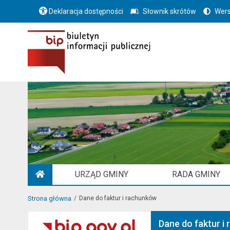
Deklaracja dostępności
Słownik skrótów
Wers
URZĄD GMINY
RADA GMINY
STRONA GŁÓWNA
Strona główna
Dane do faktur i rachunków
Dane do faktur i