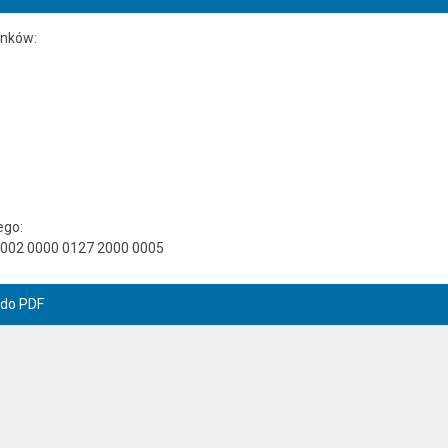
unków:
ego:
0002 0000 0127 2000 0005
 do PDF