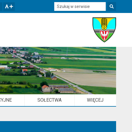
Szukaj w serwisie
Szukaj
zwiększ czcionkę
CYJNE
SOŁECTWA
WIĘCEJ
ELEMENTÓW